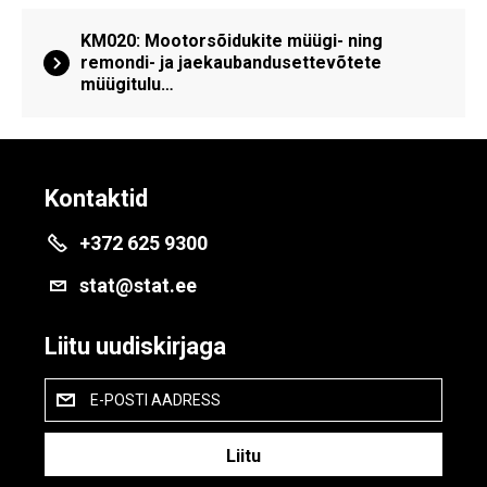
KM020: Mootorsõidukite müügi- ning
remondi- ja jaekaubandusettevõtete
müügitulu…
Kontaktid
+372 625 9300
stat@stat.ee
Liitu uudiskirjaga
E-POSTI AADRESS