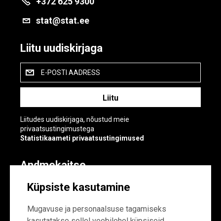
+372 625 9300
stat@stat.ee
Liitu uudiskirjaga
E-POSTI AADRESS
Liitudes uudiskirjaga, nõustud meie
privaatsustingimustega
Statistikaameti privaatsustingimused
Andmekaitse
Andmekaitse
Küpsiste kasutamine
Küpsiste sätted
Mugavuse ja personaalsuse tagamiseks
kasutatakse sellel veebilehel küpsiseid