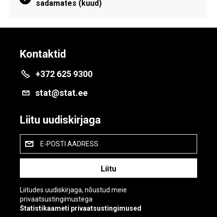
sadamates (kuud)
Kontaktid
+372 625 9300
stat@stat.ee
Liitu uudiskirjaga
E-POSTI AADRESS
Liitudes uudiskirjaga, nõustud meie
privaatsustingimustega
Statistikaameti privaatsustingimused