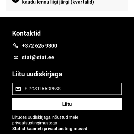
kaudu lennu liigi järgi (kvartalid)
Kontaktid
+372 625 9300
stat@stat.ee
Liitu uudiskirjaga
E-POSTI AADRESS
Liitudes uudiskirjaga, nõustud meie
privaatsustingimustega
Statistikaameti privaatsustingimused