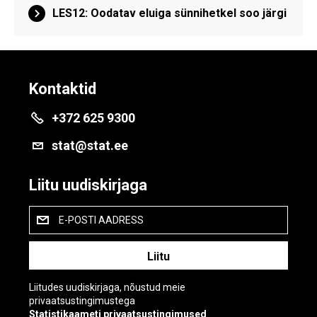
LES12: Oodatav eluiga sünnihetkel soo järgi
Kontaktid
+372 625 9300
stat@stat.ee
Liitu uudiskirjaga
E-POSTI AADRESS
Liitudes uudiskirjaga, nõustud meie
privaatsustingimustega
Statistikaameti privaatsustingimused