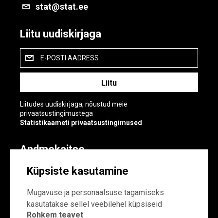
stat@stat.ee
Liitu uudiskirjaga
E-POSTI AADRESS
Liitudes uudiskirjaga, nõustud meie
privaatsustingimustega
Statistikaameti privaatsustingimused
Andmekaitse
Andmekaitse
Küpsiste kasutamine
Küpsiste sätted
Mugavuse ja personaalsuse tagamiseks
kasutatakse sellel veebilehel küpsiseid
Rohkem teavet