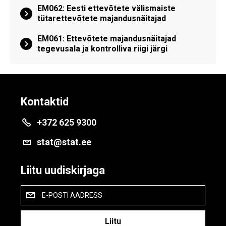
EM062: Eesti ettevõtete välismaiste
tütarettevõtete majandusnäitajad
EM061: Ettevõtete majandusnäitajad
tegevusala ja kontrolliva riigi järgi
Kontaktid
+372 625 9300
stat@stat.ee
Liitu uudiskirjaga
E-POSTI AADRESS