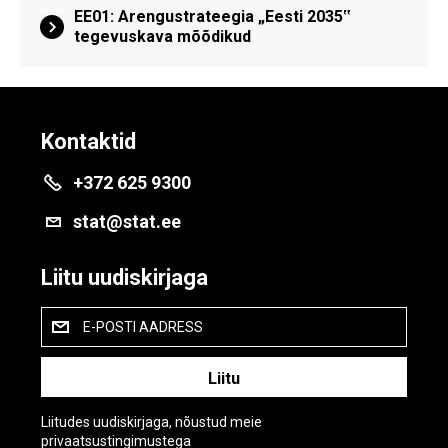
EE01: Arengustrateegia „Eesti 2035‟
tegevuskava mõõdikud
Kontaktid
+372 625 9300
stat@stat.ee
Liitu uudiskirjaga
E-POSTI AADRESS
Liitudes uudiskirjaga, nõustud meie
privaatsustingimustega