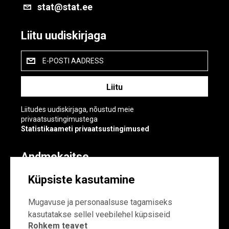
stat@stat.ee
Liitu uudiskirjaga
E-POSTI AADRESS
Liitudes uudiskirjaga, nõustud meie
privaatsustingimustega
Statistikaameti privaatsustingimused
Andmekaitse
Andmekaitse
Küpsiste kasutamine
Küpsiste sätted
Mugavuse ja personaalsuse tagamiseks
kasutatakse sellel veebilehel küpsiseid
Rohkem teavet