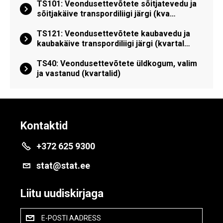
TS101: Veondusettevõtete sõitjatevedu ja
sõitjakäive transpordiliigi järgi (kva…
TS121: Veondusettevõtete kaubavedu ja
kaubakäive transpordiliigi järgi (kvartal…
TS40: Veondusettevõtete üldkogum, valim
ja vastanud (kvartalid)
Kontaktid
+372 625 9300
stat@stat.ee
Liitu uudiskirjaga
E-POSTI AADRESS