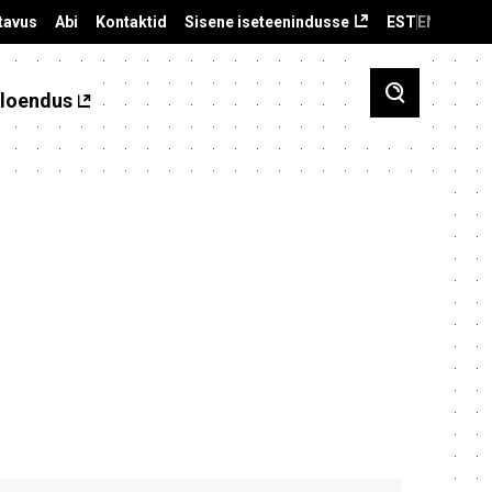
tavus
Abi
Kontaktid
Sisene iseteenindusse
EST
ENG
loendus