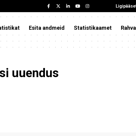
Ligipääse
tistikat
Esita andmeid
Statistikaamet
Rahva
asi uuendus