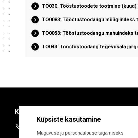
TO030: Tööstustoodete tootmine (kuud)
TO0083: Tööstustoodangu müügiindeks te
TO0053: Tööstustoodangu mahuindeks teg
TO043: Tööstustoodang tegevusala järgi
Kontaktid
Liitu uudiskirja
Küpsiste kasutamine
+372 625 9300
E-POSTI AADR
Mugavuse ja personaalsuse tagamiseks