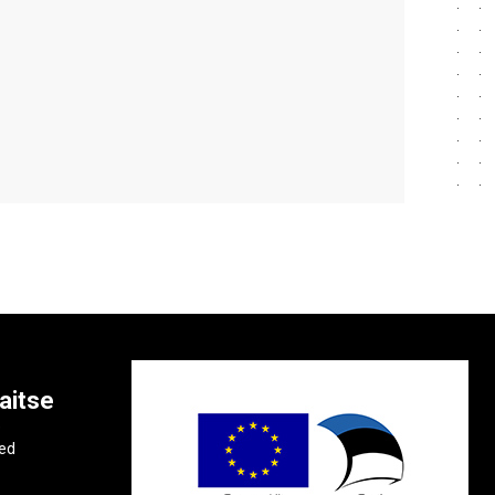
aitse
e
ted