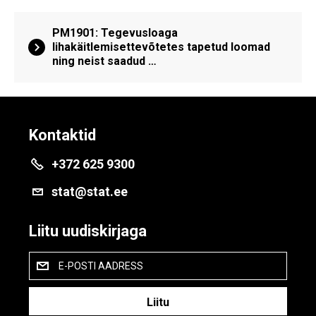
PM1901: Tegevusloaga
lihakäitlemisettevõtetes tapetud loomad
ning neist saadud …
Kontaktid
+372 625 9300
stat@stat.ee
Liitu uudiskirjaga
E-POSTI AADRESS