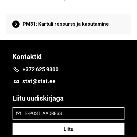
PM31: Kartuli ressurss ja kasutamine
Kontaktid
+372 625 9300
stat@stat.ee
Liitu uudiskirjaga
E-POSTI AADRESS