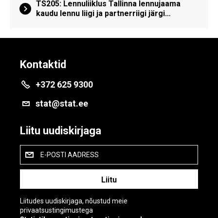
TS205: Lennuliiklus Tallinna lennujaama
kaudu lennu liigi ja partnerriigi järgi…
Kontaktid
+372 625 9300
stat@stat.ee
Liitu uudiskirjaga
E-POSTI AADRESS
Liitudes uudiskirjaga, nõustud meie
privaatsustingimustega