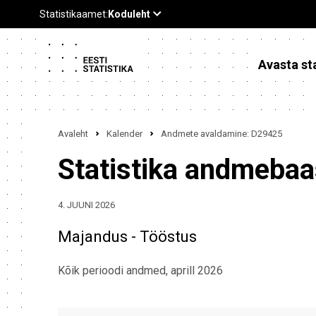
Avasta sta
Avaleht
Kalender
Andmete avaldamine: D29425
Statistika andmeba
4. JUUNI 2026
Majandus - Tööstus
Kõik perioodi andmed, aprill 2026