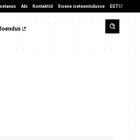
äsetavus
Abi
Kontaktid
Sisene iseteenindusse
EST
ENG
loendus