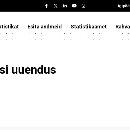
Ligipä
tistikat
Esita andmeid
Statistikaamet
Rahva
asi uuendus