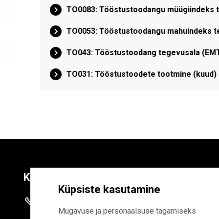
TO0083: Tööstustoodangu müügiindeks te
TO0053: Tööstustoodangu mahuindeks teg
TO043: Tööstustoodang tegevusala (EMTA
TO031: Tööstustoodete tootmine (kuud)
Kontaktid
Liitu uudiskirja
Küpsiste kasutamine
+372 625 9300
E-POSTI AADR
Mugavuse ja personaalsuse tagamiseks