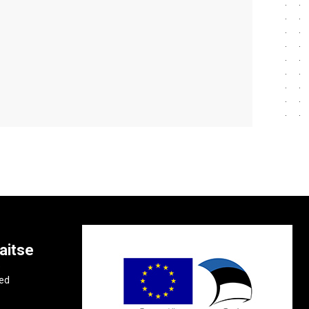
aitse
e
ted