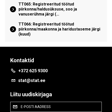
TT065: Registreeritud töötud
piirkonna/haldusüksuse, soo ja
vanuserühma järgi (…
TT066: Registreeritud töötud
piirkonna/maakonna ja haridustaseme järgi
(kuud)
Kontaktid
+372 625 9300
stat@stat.ee
Liitu uudiskirjaga
E-POSTI AADRESS