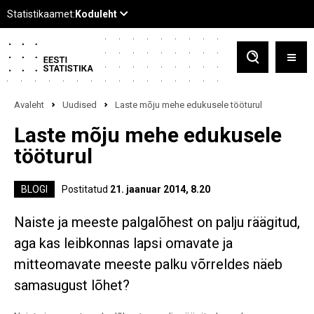
Avaleht
Uudised
Laste mõju mehe edukusele tööturul
Laste mõju mehe edukusele
tööturul
BLOGI
Postitatud
21. jaanuar 2014, 8.20
Naiste ja meeste palgalõhest on palju räägitud,
aga kas leibkonnas lapsi omavate ja
mitteomavate meeste palku võrreldes näeb
samasugust lõhet?