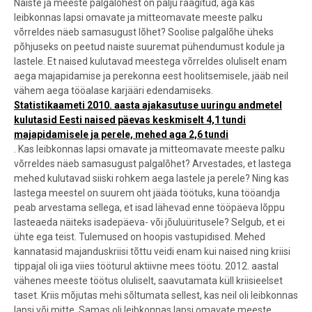
Naiste ja meeste palgalõhest on palju räägitud, aga kas
leibkonnas lapsi omavate ja mitteomavate meeste palku
võrreldes näeb samasugust lõhet?
Soolise palgalõhe üheks
põhjuseks on peetud naiste suuremat pühendumust kodule ja
lastele. Et naised kulutavad meestega võrreldes oluliselt enam
aega majapidamise ja perekonna eest hoolitsemisele, jääb neil
vähem aega tööalase karjääri edendamiseks.
Statistikaameti 2010. aasta ajakasutuse uuringu andmetel
kulutasid Eesti naised päevas keskmiselt 4,1 tundi
majapidamisele ja perele, mehed aga 2,6 tundi
. Kas leibkonnas lapsi omavate ja mitteomavate meeste palku
võrreldes näeb samasugust palgalõhet? Arvestades, et lastega
mehed kulutavad siiski rohkem aega lastele ja perele? Ning kas
lastega meestel on suurem oht jääda töötuks, kuna tööandja
peab arvestama sellega, et isad lähevad enne tööpäeva lõppu
lasteaeda näiteks isadepäeva- või jõuluüritusele? Selgub, et ei
ühte ega teist. Tulemused on hoopis vastupidised. Mehed
kannatasid majanduskriisi tõttu veidi enam kui naised ning kriisi
tippajal oli iga viies tööturul aktiivne mees töötu. 2012. aastal
vähenes meeste töötus oluliselt, saavutamata küll kriisieelset
taset. Kriis mõjutas mehi sõltumata sellest, kas neil oli leibkonnas
lapsi või mitte. Samas oli leibkonnas lapsi omavate meeste