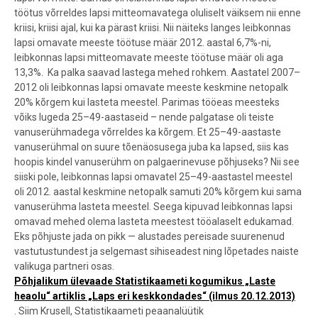
töötus võrreldes lapsi mitteomavatega oluliselt väiksem nii enne
kriisi, kriisi ajal, kui ka pärast kriisi. Nii näiteks langes leibkonnas
lapsi omavate meeste töötuse määr 2012. aastal 6,7%-ni,
leibkonnas lapsi mitteomavate meeste töötuse määr oli aga
13,3%.
Ka palka saavad lastega mehed rohkem. Aastatel 2007–
2012 oli leibkonnas lapsi omavate meeste keskmine netopalk
20% kõrgem kui lasteta meestel. Parimas tööeas meesteks
võiks lugeda 25–49-aastaseid – nende palgatase oli teiste
vanuserühmadega võrreldes ka kõrgem. Et 25–49-aastaste
vanuserühmal on suure tõenäosusega juba ka lapsed, siis kas
hoopis kindel vanuserühm on palgaerinevuse põhjuseks? Nii see
siiski pole, leibkonnas lapsi omavatel 25–49-aastastel meestel
oli 2012. aastal keskmine netopalk samuti 20% kõrgem kui sama
vanuserühma lasteta meestel. Seega kipuvad leibkonnas lapsi
omavad mehed olema lasteta meestest tööalaselt edukamad.
Eks põhjuste jada on pikk — alustades pereisade suurenenud
vastutustundest ja selgemast sihiseadest ning lõpetades naiste
valikuga partneri osas.
Põhjalikum ülevaade Statistikaameti kogumikus „Laste
heaolu“ artiklis „Laps eri keskkondades“ (ilmus 20.12.2013)
.
Siim Krusell
, Statistikaameti peaanalüütik