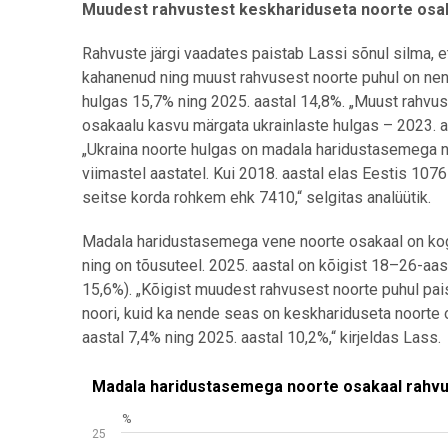
Muudest rahvustest keskhariduseta noorte osa
Rahvuste järgi vaadates paistab Lassi sõnul silma,
kahanenud ning muust rahvusest noorte puhul on nend
hulgas 15,7% ning 2025. aastal 14,8%. „Muust
rahvus
osakaalu kasvu märgata ukrainlaste hulgas – 2023. aa
„Ukraina noorte hulgas on madala haridustasemega 
viimastel aastatel. Kui 2018. aastal elas Eestis 1076
seitse korda rohkem ehk 7410,“ selgitas analüütik.
Madala haridustasemega vene noorte osakaal on kogu
ning on tõusuteel. 2025. aastal on kõigist 18–26-a
15,6%). „Kõigist muudest rahvusest noorte puhul pa
noori, kuid ka nende seas on keskhariduseta noorte 
aastal 7,4% ning 2025. aastal 10,2%,“ kirjeldas Lass.
Madala haridustasemega noorte osakaal rahvuste jär
Madala haridustasemega noorte osakaal rahvus
%
Line chart with 5 lines.
25
Allikas: statistikaamet