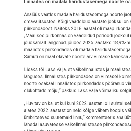
Linnades on madala haridustasemega noorte os
Analüüs vaatles madala haridustasemega noorte jao
omavalitsustes. Kõigi vaadeldud aastate jooksul on
piirkondadest. Näiteks 2018. aastal oli maapiirkon
„Maalises piirkonnas on vaadeldud perioodi jooksul
jõudsamalt langenud, jõudes 2025. aastaks 18,9%-ni.
maalistes piirkondades oli madala haridustasemega 
Samuti on maal elavate noorte arv viimase kaheksa 
Lisaks tõi Lass välja, et väikelinnalistes ja maali
languses, linnalistes piirkondades on viimasel kolm
noorte osakaal linnalistes piirkondades pööranud vii
elukohtade mõjul,“ pakkus Lass välja võimaliku selgi
„Huvitav on ka, et kui kuni 2022. aastani oli suhteli
alates 2022. aastast on neid kõige vähem hoopis väi
ümbritsevad suuremaid linnu,“ kommenteeris analüüt
lähedal asuvatesse väikelinnalistesse piirkondadess