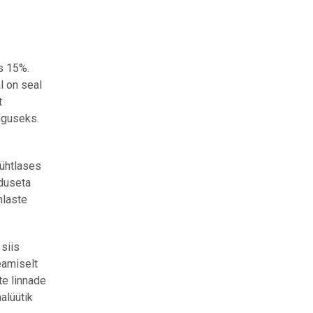
s 15%.
l on seal
t
nguseks.
 ühtlases
iduseta
nlaste
 siis
eamiselt
te linnade
alüütik