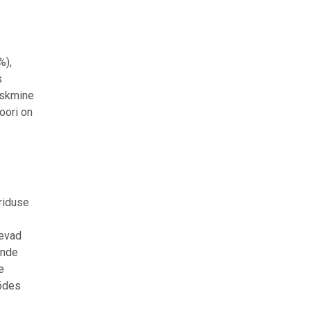
%),
s
eskmine
oori on
riduse
levad
ende
e
tõdes