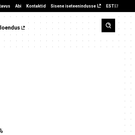
tavus
Abi
Kontaktid
Sisene iseteenindusse
EST
ENG
loendus
%