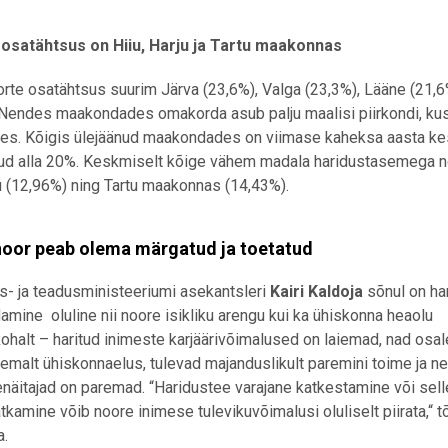
satähtsus on Hiiu, Harju ja Tartu maakonnas
e osatähtsus suurim Järva (23,6%), Valga (23,3%), Lääne (21,6
Nendes maakondades omakorda asub palju maalisi piirkondi, ku
ades. Kõigis ülejäänud maakondades on viimase kaheksa aasta k
ud alla 20%. Keskmiselt kõige vähem madala haridustasemega n
ju (12,96%) ning Tartu maakonnas (14,43%).
 noor peab olema märgatud ja toetatud
s- ja teadusministeeriumi asekantsleri
Kairi Kaldoja
sõnul on ha
mine oluline nii noore isikliku arengu kui ka ühiskonna heaolu
ohalt – haritud inimeste karjäärivõimalused on laiemad, nad osa
semalt ühiskonnaelus, tulevad majanduslikult paremini toime ja n
enäitajad on paremad. “Haridustee varajane katkestamine või sell
ätkamine võib noore inimese tulevikuvõimalusi oluliselt piirata,“ 
a.