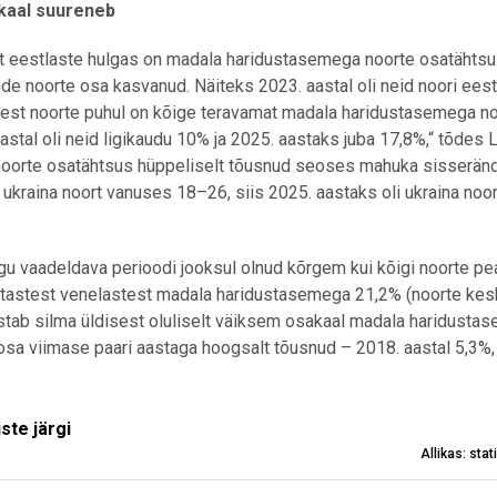
kaal suureneb
 et eestlaste hulgas on madala haridustasemega noorte osatähts
e noorte osa kasvanud. Näiteks 2023. aastal oli neid noori eest
est noorte puhul on kõige teravamat madala haridustasemega n
stal oli neid ligikaudu 10% ja 2025. aastaks juba 17,8%,“ tõdes 
noorte osatähtsus hüppeliselt tõusnud seoses mahuka sisserän
 ukraina noort vanuses 18–26, siis 2025. aastaks oli ukraina noori
 vaadeldava perioodi jooksul olnud kõrgem kui kõigi noorte pe
astastest venelastest madala haridustasemega 21,2% (noorte ke
istab silma üldisest oluliselt väiksem osakaal madala haridusta
osa viimase paari aastaga hoogsalt tõusnud – 2018. aastal 5,3%,
gi
te järgi
Allikas: sta