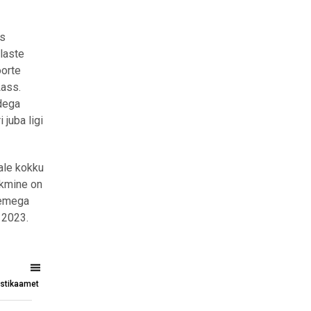
us
laste
oorte
Lass.
dega
 juba ligi
ale kokku
skmine on
semega
 2023.
tistikaamet