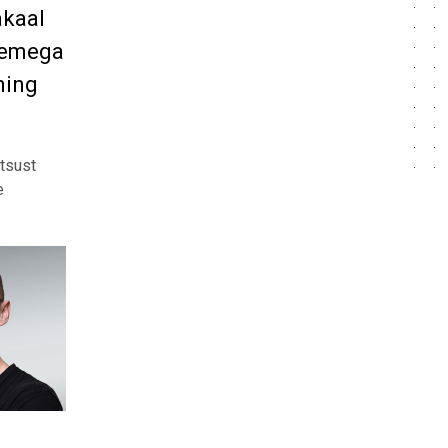
akaal
semega
ning
tsust
e