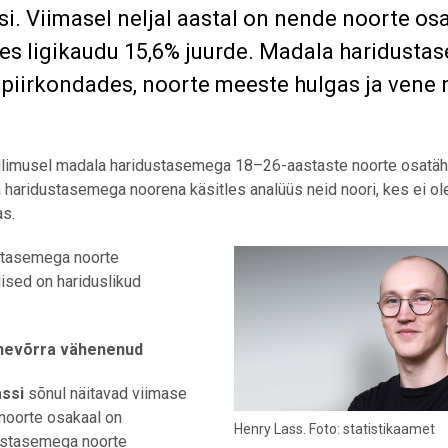
i. Viimasel neljal aastal on nende noorte os
s ligikaudu 15,6% juurde. Madala haridusta
piirkondades, noorte meeste hulgas ja vene 
tellimusel madala haridustasemega
18–26-
aastaste noorte osatäh
 haridustasemega noorena käsitles analüüs neid noori, kes ei ol
as.
stasemega noorte
lised on hariduslikud
nevõrra vähenenud
ssi
sõnul näitavad viimase
noorte osakaal on
Henry Lass. Foto: statistikaamet
dustasemega noorte