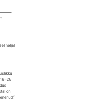
25
el neljal
uslikku
 18
–
26
ldud
tal on
henenud,“