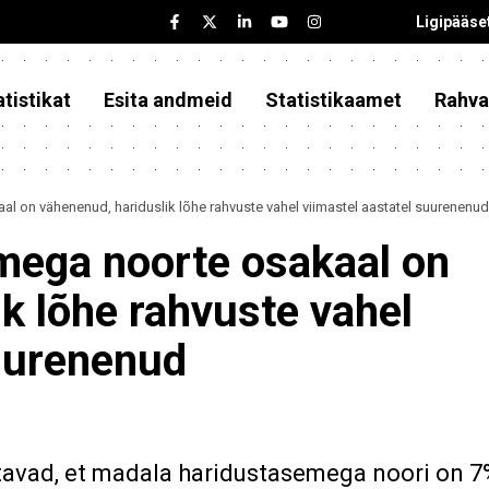
Ligipääse
tistikat
Esita andmeid
Statistikaamet
Rahva
 on vähenenud, hariduslik lõhe rahvuste vahel viimastel aastatel suurenenud
mega noorte osakaal on
k lõhe rahvuste vahel
suurenenud
tavad, et madala haridustasemega noori on 7