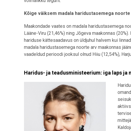
võimalikku tegurit.
Kõige väiksem madala haridustasemega noorte o
Maakondade vaates on madala haridustasemega noort
Lääne-Viru (21,46%) ning Jõgeva maakonnas (20%). 
hariduse kättesaadavus on üldjuhul halvem kui linn
madala haridustasemega noorte arv maakonnas jään
vaadeldud perioodi jooksul olnud Hiiu (12,54%), Har
Haridus- ja teadusministeerium: iga laps ja
Haridu
omanda
seisuk
aktiiv
tervis
mittej
Kaldoj