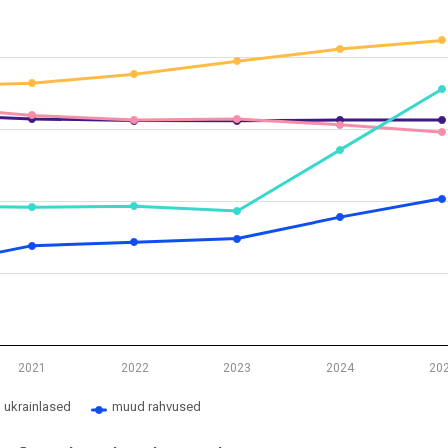
 osakaal rahvuste järgi
m 4.85 to 21.15.
2021
2022
2023
2024
20
ukrainlased
muud rahvused