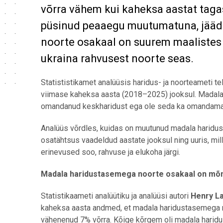
võrra vähem kui kaheksa aastat tagas
püsinud peaaegu muutumatuna, jääde
noorte osakaal on suurem maalistes 
ukraina rahvusest noorte seas.
Statististikamet analüüsis haridus- ja noorteameti 
viimase kaheksa aasta (2018
–
2025) jooksul. Madala
omandanud keskharidust ega ole seda ka omandam
Analüüs võrdles, kuidas on muutunud madala haridu
osatähtsus vaadeldud aastate jooksul ning uuris, mil
erinevused soo, rahvuse ja elukoha
järgi.
Madala haridustasemega noorte osakaal on mõ
Statistikaameti analüütiku ja analüüsi autori
Henry La
kaheksa aasta andmed, et madala haridustasemega 
vähenenud 7% võrra. Kõige kõrgem oli madala hari