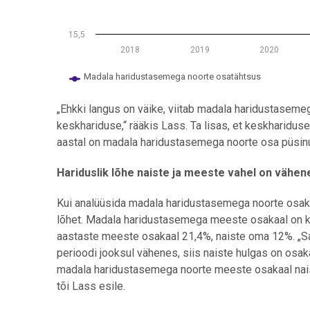
15,5
2018
2019
2020
Madala haridustasemega noorte osatähtsus
End of interactive chart.
„Ehkki langus on väike, viitab madala haridustasem
keskhariduse,“ rääkis Lass. Ta lisas, et keskhariduse
aastal on madala haridustasemega noorte osa püsi
Hariduslik lõhe naiste ja meeste vahel on vähe
Kui analüüsida madala haridustasemega noorte osaka
lõhet. Madala haridustasemega meeste osakaal on k
aastaste meeste osakaal 21,4%, naiste oma 12%. „S
perioodi jooksul vähenes, siis naiste hulgas on osak
madala haridustasemega noorte meeste osakaal naist
tõi Lass esile.