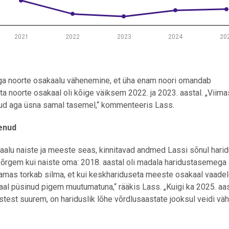
2021
2022
2023
2024
20
ega noorte osakaalu vähenemine, et üha enam noori omandab
ta noorte osakaal oli kõige väiksem 2022. ja 2023. aastal. „Viimas
nud aga üsna samal tasemel,“ kommenteeris Lass.
nenud
alu naiste ja meeste seas, kinnitavad andmed Lassi sõnul harid
õrgem kui naiste oma: 2018. aastal oli madala haridustasemega
amas torkab silma, et kui keskhariduseta meeste osakaal vaade
aal püsinud pigem muutumatuna,“ rääkis Lass. „Kuigi ka 2025. aas
est suurem, on hariduslik lõhe võrdlusaastate jooksul veidi vä