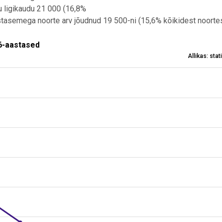
ku ligikaudu 21 000 (16,8%
ustasemega noorte arv jõudnud 19 500-ni (15,6% kõikidest noorte
tased
6-aastased
Allikas: sta
e osakaal, 18-26-aastased
m 15.57 to 16.84.