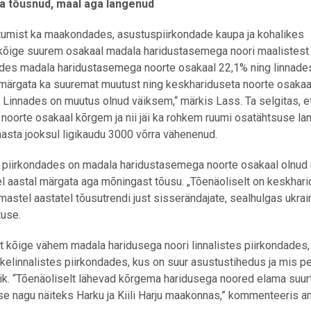
a tõusnud, maal aga langenud
tumist ka maakondades, asustuspiirkondade kaupa ja kohalikes
 kõige suurem osakaal madala haridustasemega noori maalistest
dades madala haridustasemega noorte osakaal 22,1% ning linnade
 märgata ka suuremat muutust ning keskhariduseta noorte osakaa
 Linnades on muutus olnud väiksem,“ märkis Lass. Ta selgitas, e
noorte osakaal kõrgem ja nii jäi ka rohkem ruumi osatähtsuse la
aasta jooksul ligikaudu 3000 võrra vähenenud.
stes piirkondades on madala haridustasemega noorte osakaal olnud
el aastal märgata aga mõningast tõusu. „Tõenäoliselt on keskhar
mastel aastatel tõusutrendi just sisserändajate, sealhulgas ukrai
tuse.
selt kõige vähem madala haridusega noori linnalistes piirkondades,
kelinnalistes piirkondades, kus on suur asustustihedus ja mis p
ik. “Tõenäoliselt lähevad kõrgema haridusega noored elama suur
e nagu näiteks Harku ja Kiili Harju maakonnas,” kommenteeris an