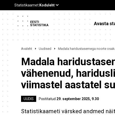
Avasta sta
Avaleht
Uudised
Madala haridustasemega noorte osakaal
Madala haridustase
vähenenud, haridusli
viimastel aastatel 
UUDIS
Postitatud
29. september 2025, 9.30
Statistikaameti värsked andmed näi