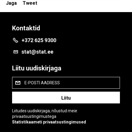
Jaga
Tweet
Kontaktid
+372 625 9300
stat@stat.ee
Liitu uudiskirjaga
E-POSTI AADRESS
Liitudes uudiskirjaga, nõustud meie
privaatsustingimustega
Statistikaameti privaatsustingimused