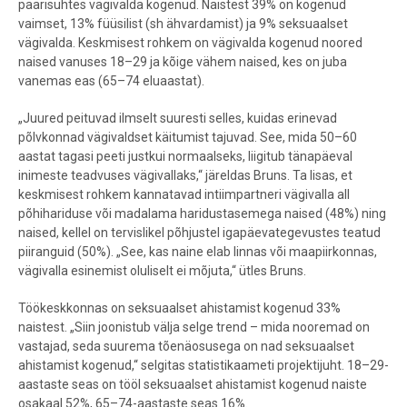
paarisuhtes vägivalda kogenud. Naistest 39% on kogenud
vaimset, 13% füüsilist (sh ähvardamist) ja 9% seksuaalset
vägivalda.
Keskmisest rohkem on vägivalda kogenud noored
naised vanuses 18–29 ja kõige vähem naised, kes on juba
vanemas eas (65–74 eluaastat).
„Juured peituvad ilmselt suuresti selles, kuidas erinevad
põlvkonnad vägivaldset käitumist tajuvad. See, mida 50–60
aastat tagasi peeti justkui normaalseks, liigitub tänapäeval
inimeste teadvuses vägivallaks,“ järeldas Bruns. Ta lisas, et
keskmisest rohkem kannatavad intiimpartneri vägivalla all
põhihariduse või madalama haridustasemega naised (48%) ning
naised, kellel on tervislikel põhjustel igapäevategevustes teatud
piiranguid (50%). „See, kas naine elab linnas või maapiirkonnas,
vägivalla esinemist oluliselt ei mõjuta,“ ütles Bruns.
Töökeskkonnas on seksuaalset ahistamist kogenud 33%
naistest. „Siin joonistub välja selge trend – mida nooremad on
vastajad, seda suurema tõenäosusega on nad seksuaalset
ahistamist kogenud,“ selgitas statistikaameti projektijuht. 18–29-
aastaste seas on tööl seksuaalset ahistamist kogenud naiste
osakaal 52%, 65–74-aastaste seas 16%.