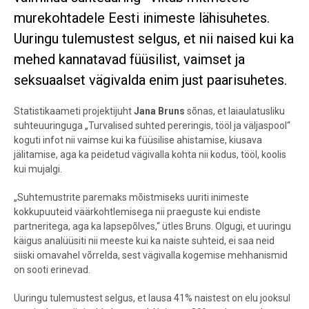
murekohtadele Eesti inimeste lähisuhetes.
Uuringu tulemustest selgus, et nii naised kui ka
mehed kannatavad füüsilist, vaimset ja
seksuaalset vägivalda enim just paarisuhetes.
Statistikaameti projektijuht
Jana Bruns
sõnas, et laiaulatusliku
suhteuuringuga „Turvalised suhted pereringis, tööl ja väljaspool“
koguti infot nii vaimse kui ka füüsilise ahistamise, kiusava
jälitamise, aga ka peidetud vägivalla kohta nii kodus, tööl, koolis
kui mujalgi.
„Suhtemustrite paremaks mõistmiseks uuriti inimeste
kokkupuuteid väärkohtlemisega nii praeguste kui endiste
partneritega, aga ka lapsepõlves,“ ütles Bruns. Olgugi, et uuringu
käigus analüüsiti nii meeste kui ka naiste suhteid, ei saa neid
siiski omavahel võrrelda, sest vägivalla kogemise mehhanismid
on sooti erinevad.
Uuringu tulemustest selgus, et lausa 41% naistest on elu jooksul