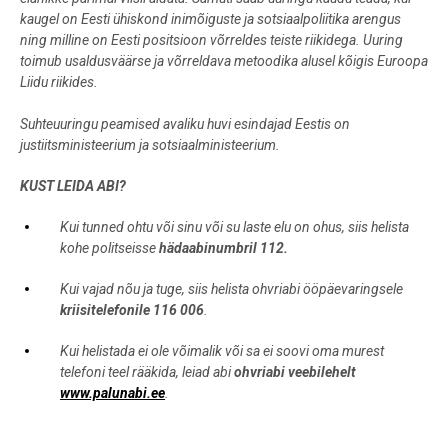
kaugel on Eesti ühiskond inimõiguste ja sotsiaalpoliitika arengus
ning milline on Eesti positsioon võrreldes teiste riikidega. Uuring
toimub usaldusväärse ja võrreldava metoodika alusel kõigis Euroopa
Liidu riikides.
Suhteuuringu peamised avaliku huvi esindajad Eestis on
justiitsministeerium ja sotsiaalministeerium.
KUST LEIDA ABI?
Kui tunned ohtu või sinu või su laste elu on ohus, siis helista
kohe politseisse
hädaabinumbril 112.
Kui vajad nõu ja tuge, siis helista ohvriabi ööpäevaringsele
kriisitelefonile 116 006
.
Kui helistada ei ole võimalik või sa ei soovi oma murest
telefoni teel rääkida, leiad abi
ohvriabi veebilehelt
www.palunabi.ee
.