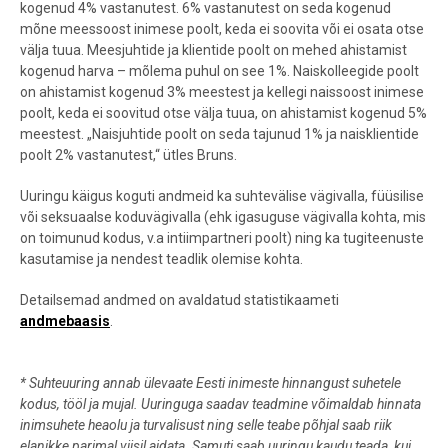
kogenud 4% vastanutest. 6% vastanutest on seda kogenud
mõne meessoost inimese poolt, keda ei soovita või ei osata otse
välja tuua. Meesjuhtide ja klientide poolt on mehed ahistamist
kogenud harva – mõlema puhul on see 1%. Naiskolleegide poolt
on ahistamist kogenud 3% meestest ja kellegi naissoost inimese
poolt, keda ei soovitud otse välja tuua, on ahistamist kogenud 5%
meestest. „Naisjuhtide poolt on seda tajunud 1% ja naisklientide
poolt 2% vastanutest,“ ütles Bruns.
Uuringu käigus koguti andmeid ka suhtevälise vägivalla, füüsilise
või seksuaalse koduvägivalla (ehk igasuguse vägivalla kohta, mis
on toimunud kodus, v.a intiimpartneri poolt) ning ka tugiteenuste
kasutamise ja nendest teadlik olemise kohta.
Detailsemad andmed on avaldatud statistikaameti
andmebaasis
.
* Suhteuuring annab ülevaate Eesti inimeste hinnangust suhetele
kodus, tööl ja mujal. Uuringuga saadav teadmine võimaldab hinnata
inimsuhete heaolu ja turvalisust ning selle teabe põhjal saab riik
elanikke parimal viisil aidata. Samuti saab uuringu kaudu teada, kui