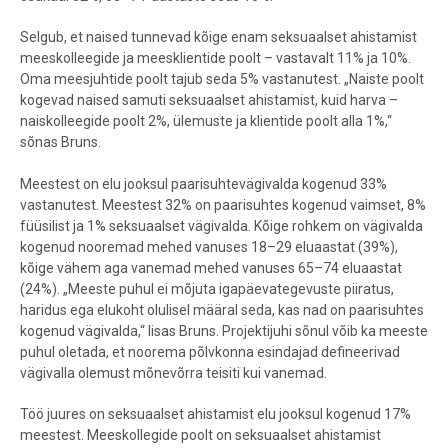
Selgub, et naised tunnevad kõige enam seksuaalset ahistamist
meeskolleegide ja meesklientide poolt – vastavalt 11% ja 10%.
Oma meesjuhtide poolt tajub seda 5% vastanutest. „Naiste poolt
kogevad naised samuti seksuaalset ahistamist, kuid harva –
naiskolleegide poolt 2%, ülemuste ja klientide poolt alla 1%,“
sõnas Bruns.
Meestest on elu jooksul paarisuhtevägivalda kogenud 33%
vastanutest. Meestest 32% on paarisuhtes kogenud vaimset, 8%
füüsilist ja 1% seksuaalset vägivalda. Kõige rohkem on vägivalda
kogenud nooremad mehed vanuses 18–29 eluaastat (39%),
kõige vähem aga vanemad mehed vanuses 65–74 eluaastat
(24%). „Meeste puhul ei mõjuta igapäevategevuste piiratus,
haridus ega elukoht olulisel määral seda, kas nad on paarisuhtes
kogenud vägivalda,“ lisas Bruns. Projektijuhi sõnul võib ka meeste
puhul oletada, et noorema põlvkonna esindajad defineerivad
vägivalla olemust mõnevõrra teisiti kui vanemad.
Töö juures on seksuaalset ahistamist elu jooksul kogenud 17%
meestest. Meeskollegide poolt on seksuaalset ahistamist