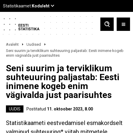
Avaleht
Uudised
Seni suurim ja terviklikum suhteuuring paljastab: Eesti inimene kogeb
enim vägivalda just paarisuhtes
Seni suurim ja terviklikum
suhteuuring paljastab: Eesti
inimene kogeb enim
vägivalda just paarisuhtes
UUDIS
Postitatud
11. oktoober 2023, 8.00
Statistikaameti eestvedamisel esmakordselt
valminud suhteuuring* viitab mitmetele