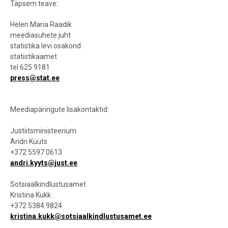
Täpsem teave:
Helen Maria Raadik
meediasuhete juht
statistika levi osakond
statistikaamet
tel 625 9181
press@stat.ee
Meediapäringute lisakontaktid:
Justiitsministeerium
Andri Küüts
+372 5597 0613
andri.kyyts@just.ee
Sotsiaalkindlustusamet
Kristina Kukk
+372 5384 9824
kristina.kukk@sotsiaalkindlustusamet.ee