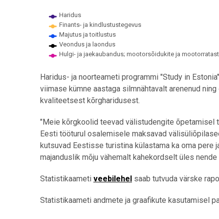
Haridus
Finants- ja kindlustustegevus
Majutus ja toitlustus
Veondus ja laondus
Hulgi- ja jaekaubandus; mootorsõidukite ja mootorratas
End of interactive chart.
Haridus- ja noorteameti programmi "Study in Estonia"
viimase kümne aastaga silmnähtavalt arenenud ning o
kvaliteetsest kõrgharidusest.
"Meie kõrgkoolid teevad välistudengite õpetamisel tä
Eesti tööturul osalemisele maksavad välisüliõpilase
kutsuvad Eestisse turistina külastama ka oma pere ja
majanduslik mõju vähemalt kahekordselt üles nende õ
Statistikaameti
veebilehel
saab tutvuda värske rapor
Statistikaameti andmete ja graafikute kasutamisel pal