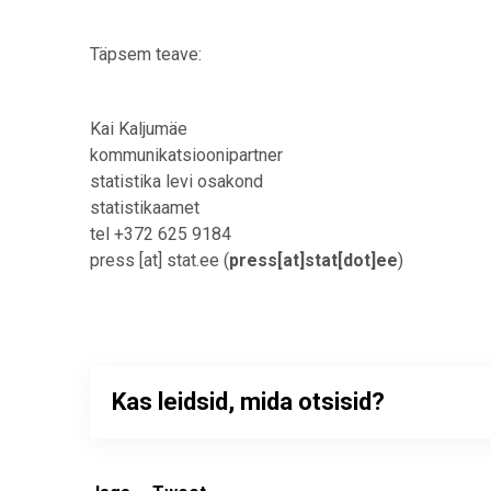
Täpsem teave:
Kai Kaljumäe
kommunikatsioonipartner
statistika levi osakond
statistikaamet
tel +372 625 9184
press
[at]
stat.ee
(
press[at]stat[dot]ee
)
Kas leidsid, mida otsisid?