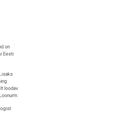
id on
i Eesti
 Lisaks
ning
lt loodav
 Loonurm.
ogist.