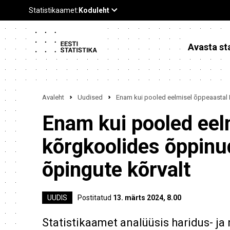
Avasta sta
Avaleht
Uudised
Enam kui pooled eelmisel õppeaastal E
Enam kui pooled eel
kõrgkoolides õppinud
õpingute kõrvalt
UUDIS
Postitatud
13. märts 2024, 8.00
Statistikaamet analüüsis haridus- ja 