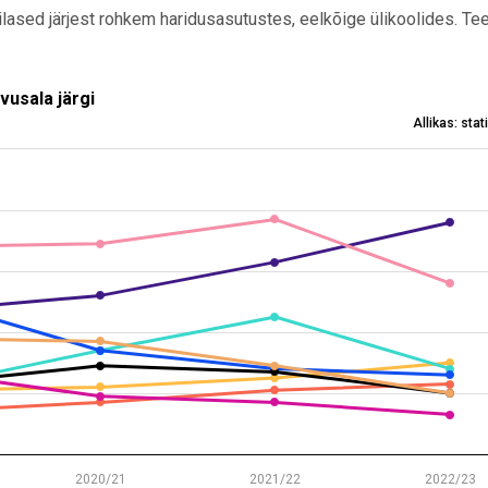
lased järjest rohkem haridusasutustes, eelkõige ülikoolides. T
 järgi
vusala järgi
Allikas: sta
 ettevõtte tegevusala järgi
s from 130 to 770.
2020/21
2021/22
2022/23