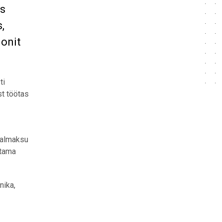
is
,
jonit
ti
st töötas
iaalmaksu
ötama
nika,