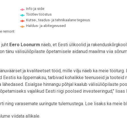
Info ja side
Töötlev tööstus
Kutse-, teadus- ja tehnikaalane tegevus
Haldus- ja abitegevused
te remont
 juht
Eero Loonurm
näeb, et Eesti ülikoolid ja rakenduskõrgkool
n tänu välisüliõpilaste õpetamisele aidanud maailma viia sõnum
nuväärset ja kvaliteetset tööd, mille vilju näeb ka meie tööturg.
d Eestis ka õppemaksu, tarbivad kohalikke teenuseid ja tooteid 
 lähedased. Esialgse hinnangu põhjal kaalub välisüliõpilaste poo
petamiseks vajalikud Eesti riigi poolsed investeeringud," lisas
ti ning varasemate uuringute tulemustega. Loe lisaks ka meie bl
ume viidata allikale.