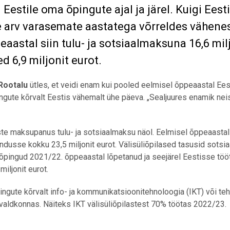
Eestile oma õpingute ajal ja järel. Kuigi Eest
e arv varasemate aastatega võrreldes vähenes
aastal siin tulu- ja sotsiaalmaksuna 16,6 mil
d 6,9 miljonit eurot.
Rootalu
ütles, et veidi enam kui pooled eelmisel õppeaastal Ees
ngute kõrvalt Eestis vähemalt ühe päeva. „Sealjuures enamik nei
tlaste maksupanus tulu- ja sotsiaalmaksu näol. Eelmisel õppeaastal
jandusse kokku 23,5 miljonit eurot. Välisüliõpilased tasusid sots
ma õpingud 2021/22. õppeaastal lõpetanud ja seejärel Eestisse tö
iljonit eurot.
gute kõrvalt info- ja kommunikatsioonitehnoloogia (IKT) või teh
 valdkonnas. Näiteks IKT välisüliõpilastest 70% töötas 2022/23.