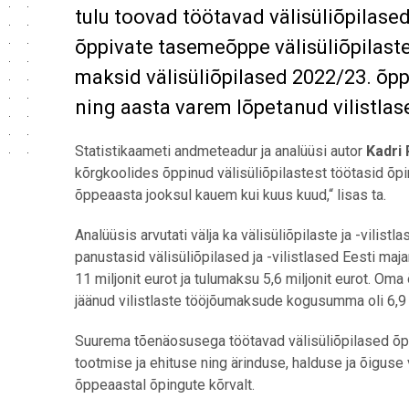
tulu toovad töötavad välisüliõpilased 
õppivate tasemeõppe välisüliõpilast
maksid välisüliõpilased 2022/23. õppe
ning aasta varem lõpetanud vilistlase
Statistikaameti andmeteadur ja analüüsi autor
Kadri 
kõrgkoolides õppinud välisüliõpilastest töötasid õpi
õppeaasta jooksul kauem kui kuus kuud,“ lisas ta.
Analüüsis arvutati välja ka välisüliõpilaste ja -vilis
panustasid välisüliõpilased ja -vilistlased Eesti ma
11 miljonit eurot ja tulumaksu 5,6 miljonit eurot. O
jäänud vilistlaste tööjõumaksude kogusumma oli 6,9 m
Suurema tõenäosusega töötavad välisüliõpilased õpin
tootmise ja ehituse ning ärinduse, halduse ja õiguse
õppeaastal õpingute kõrvalt.