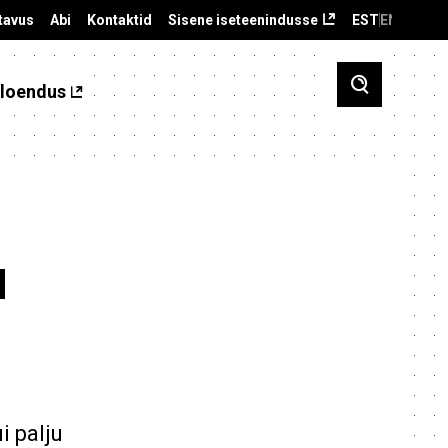
tavus
Abi
Kontaktid
Sisene iseteenindusse
EST
ENG
loendus
d
i palju