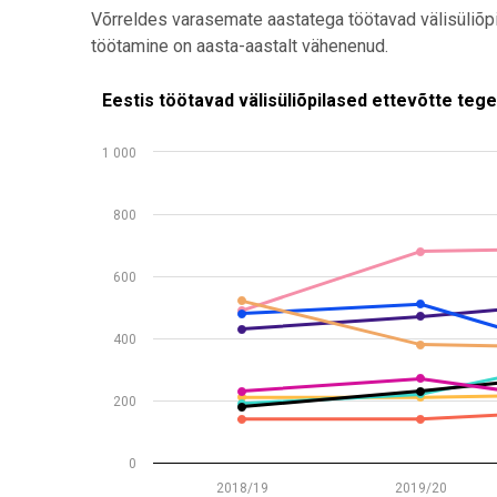
Võrreldes varasemate aastatega töötavad välisüliõpi
töötamine on aasta-aastalt vähenenud.
Eestis töötavad välisüliõpilased ettevõtte tegevusala
Eestis töötavad välisüliõpilased ettevõtte tege
Line chart with 9 lines.
1 000
Allikas: statistikaamet
View as data table, Eestis töötavad välisüliõpilased
800
The chart has 1 X axis displaying .
The chart has 1 Y axis displaying values. Data range
600
400
200
0
2018/19
2019/20