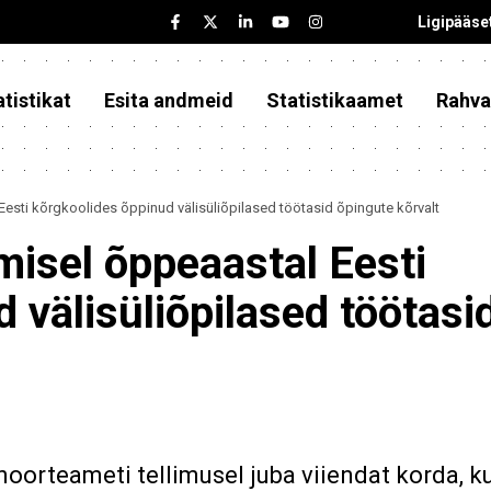
Ligipääse
tistikat
Esita andmeid
Statistikaamet
Rahva
esti kõrgkoolides õppinud välisüliõpilased töötasid õpingute kõrvalt
misel õppeaastal Eesti
 välisüliõpilased töötasi
noorteameti tellimusel juba viiendat korda, ku