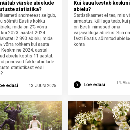
näitab värske abielude
Kui kaua kestab keskm
hutuste statistika?
abielu?
tikaameti andmetest selgub,
Statistikaamet ei tea, mis v
lu sõlmiti Eestis kokku
armastus, küll aga teab, kui 
bielu, mida on 2% võrra
on Eesti inimesed oma
kui 2023. aastal. 2024.
väljavalituga abielus. Siin o
 lahutati 2 893 abielu, mida
fakti Eestis sõlmitud abiel
% võrra rohkem kui aasta
kohta.
 Keskmine 2024. aastal
tud abielu kestis 11 aastat.
eid põnevaid fakte abielude
tuste statistikast veel
b?
14. VE
Loe edasi
oe edasi
13. JUUNI 2025