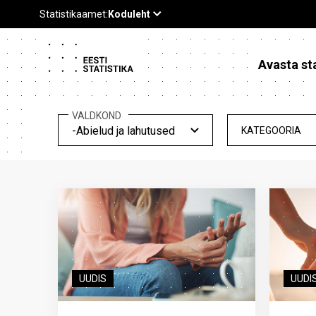
Avasta sta
VALDKOND
-Abielud ja lahutused
KATEGOORIA
UUDIS
UUDI