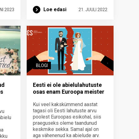
Loe edasi
NI 2023
21. JUULI 2022
BLOGI
ud
Eesti ei ole abielulahutuste
es
osas enam Euroopa meister
Kui veel kakskümmend aastat
tagasi oli Eesti lahutuste arvu
vu
poolest Euroopas esikohal, siis
abielu
praeguseks oleme taandunud
keskmike sekka. Samal ajal on
ma
aga vähenenud ka abielude arv.
okku