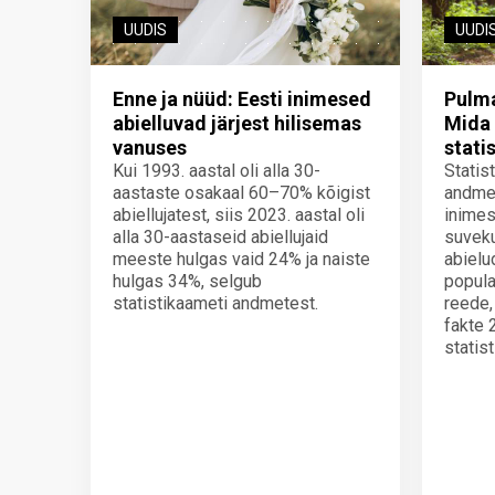
UUDIS
UUDI
Enne ja nüüd: Eesti inimesed
Pulm
abielluvad järjest hilisemas
Mida 
vanuses
stati
Kui 1993. aastal oli alla 30-
Statis
aastaste osakaal 60–70% kõigist
andmet
abiellujatest, siis 2023. aastal oli
inimes
alla 30-aastaseid abiellujaid
suveku
meeste hulgas vaid 24% ja naiste
abielu
hulgas 34%, selgub
popul
statistikaameti andmetest.
reede, 
fakte 
statis