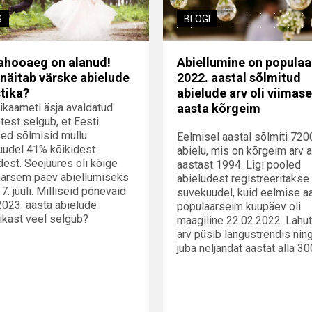
S
BLOGI
ahooaeg on alanud!
Abiellumine on populaa
näitab värske abielude
2022. aastal sõlmitud
stika?
abielude arv oli viimase
tikaameti äsja avaldatud
aasta kõrgeim
est selgub, et Eesti
ed sõlmisid mullu
Eelmisel aastal sõlmiti 720
udel 41% kõikidest
abielu, mis on kõrgeim arv 
dest. Seejuures oli kõige
aastast 1994. Ligi pooled
aarsem päev abiellumiseks
abieludest registreeritakse
7. juuli. Milliseid põnevaid
suvekuudel, kuid eelmise a
2023. aasta abielude
populaarseim kuupäev oli
tikast veel selgub?
maagiline 22.02.2022. Lahu
arv püsib langustrendis ning
juba neljandat aastat alla 30