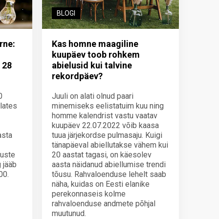
BLOGI
rne:
Kas homne maagiline
kuupäev toob rohkem
 28
abielusid kui talvine
rekordpäev?
0
Juuli on alati olnud paari
alates
minemiseks eelistatuim kuu ning
homme kalendrist vastu vaatav
kuupäev 22.07.2022 võib kaasa
asta
tuua järjekordse pulmasaju. Kuigi
tänapäeval abiellutakse vähem kui
tuste
20 aastat tagasi, on käesolev
 jääb
aasta näidanud abiellumise trendi
00.
tõusu. Rahvaloenduse lehelt saab
näha, kuidas on Eesti elanike
perekonnaseis kolme
rahvaloenduse andmete põhjal
muutunud.