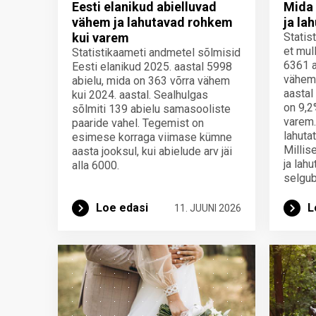
Eesti elanikud abielluvad
Mida 
vähem ja lahutavad rohkem
ja la
kui varem
Statis
et mul
Statistikaameti andmetel sõlmisid
6361 a
Eesti elanikud 2025. aastal 5998
vähem 
abielu, mida on 363 võrra vähem
aastal
kui 2024. aastal. Sealhulgas
on 9,2
sõlmiti 139 abielu samasooliste
varem.
paaride vahel. Tegemist on
lahuta
esimese korraga viimase kümne
Millis
aasta jooksul, kui abielude arv jäi
ja lahu
alla 6000.
selgu
Loe edasi
L
11. JUUNI 2026