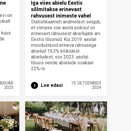
ine
Iga viies abielu Eestis
sõlmitakse erinevast
ärvi on
rahvusest inimeste vahel
pikalt
Statistikaameti andmetest selgub,
et viimase viie aasta jooksul on
n kuus
erinevast rahvusest abiellujate arv
ude
Eestis tõusnud. Kui 2019. aastal
moodustasid erineva rahvusega
abielud 19,3% kõikidest
abieludest, siis 2023. aastal
tõusis nende abielude osakaal
22%-ni.
EBRUAR
19. DETSEMBER
Loe edasi
2025
2024