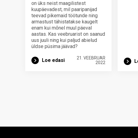
on üks neist maagilistest
kuupäevadest, mil paaripanijad
teevad pikemaid töötunde ning
armastust tähistatakse kaugelt
enam kui mõnel muul päeval
aastas. Kas veebruarist on saanud
uus juuli ning kui paljud abielud
üldse püsima jäävad?
21. VEEBRUAR
Loe edasi
L
2022