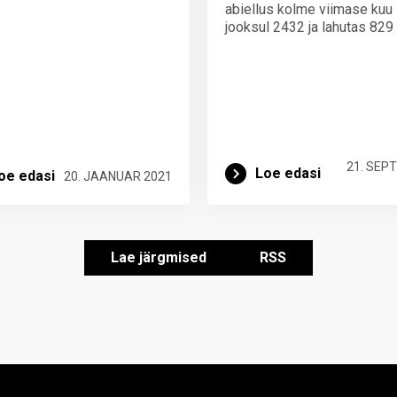
abiellus kolme viimase kuu
jooksul 2432 ja lahutas 829 
21. SEP
Loe edasi
oe edasi
20. JAANUAR 2021
Lae järgmised
RSS