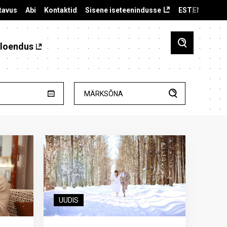
tavus
Abi
Kontaktid
Sisene iseteenindusse
EST
ENG
loendus
MÄRKSÕNA
UUDIS