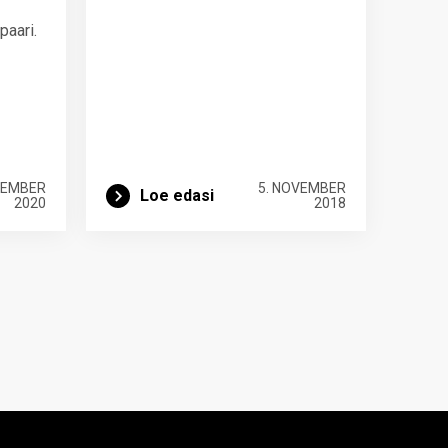
paari.
TEMBER
5. NOVEMBER
Loe edasi
2020
2018