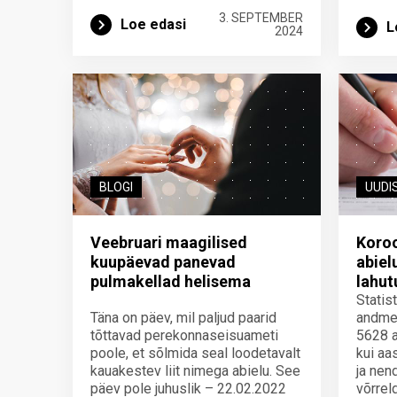
3. SEPTEMBER
Loe edasi
L
2024
BLOGI
UUDI
Veebruari maagilised
Koroo
kuupäevad panevad
abiel
pulmakellad helisema
lahut
Statis
Täna on päev, mil paljud paarid
andmet
tõttavad perekonnaseisuameti
5628 a
poole, et sõlmida seal loodetavalt
kui aa
kauakestev liit nimega abielu. See
ja nen
päev pole juhuslik – 22.02.2022
võrrel