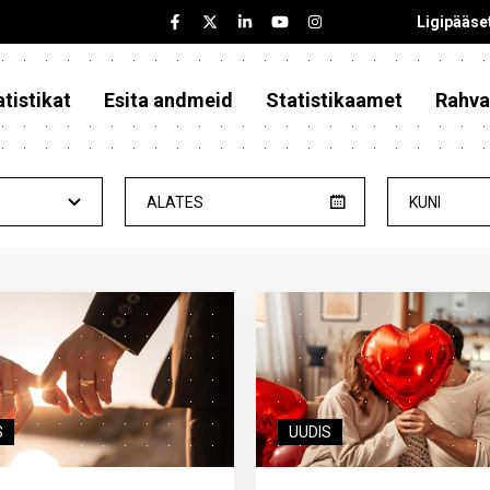
Ligipääse
tistikat
Esita andmeid
Statistikaamet
Rahva
ALATES
KUNI
S
UUDIS