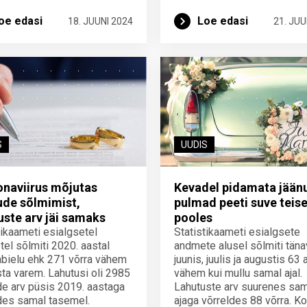
oe edasi
Loe edasi
18. JUUNI 2024
21. JUU
S
UUDIS
naviirus mõjutas
Kevadel pidamata jään
ude sõlmimist,
pulmad peeti suve teis
uste arv jäi samaks
pooles
tikaameti esialgsetel
Statistikaameti esialgsete
el sõlmiti 2020. aastal
andmete alusel sõlmiti täna
bielu ehk 271 võrra vähem
juunis, juulis ja augustis 63 
sta varem. Lahutusi oli 2985
vähem kui mullu samal ajal.
de arv püsis 2019. aastaga
Lahutuste arv suurenes sa
des samal tasemel.
ajaga võrreldes 88 võrra. K