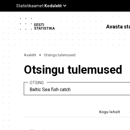
Avasta sta
Avaleht
Otsingu tulemused
Otsingu tulemused
OTSING
Kogu lehelt