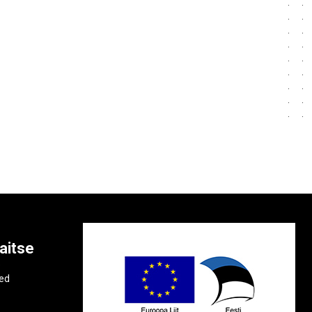
aitse
e
ted