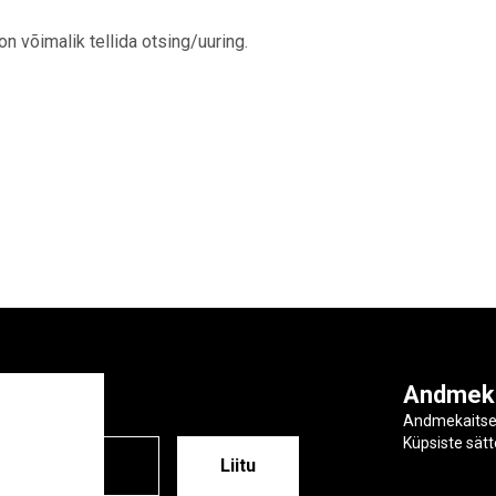
 on võimalik tellida otsing/uuring.
ga
Andmek
Andmekaits
Küpsiste sät
ESS