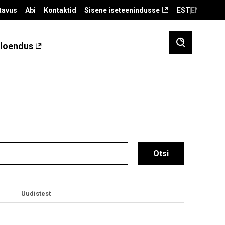
tavus
Abi
Kontaktid
Sisene iseteenindusse
EST
ENG
loendus
Uudistest