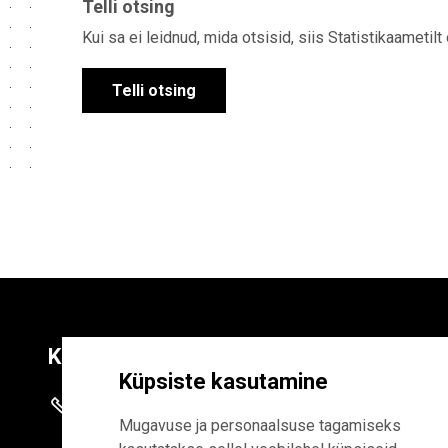
Telli otsing
Kui sa ei leidnud, mida otsisid, siis Statistikaametilt
Telli otsing
Kontaktid
Liitu uudiskirja
Küpsiste kasutamine
+372 625 9300
E-POSTI AADR
Mugavuse ja personaalsuse tagamiseks