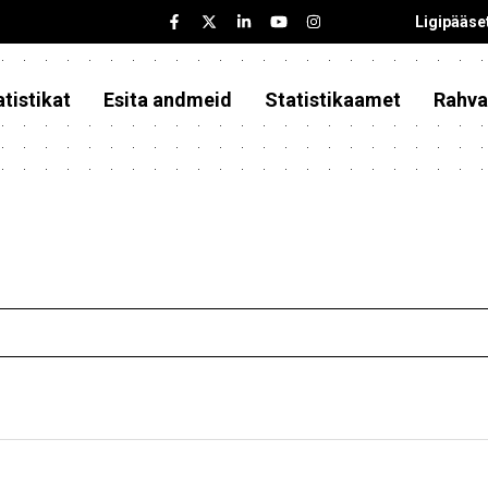
Ligipääse
tistikat
Esita andmeid
Statistikaamet
Rahva