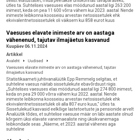
sellist elatustaset, mida peetakse ühiskonnas tavapäraseks,“
ütles ta. Suhtelises vaesuses elas möödunud aastal ligi 263 200
inimest, keda on pea 11 600 võrra vähem kui 2023. aastal. Nende
inimeste leibkonna koosseisu arvestav netosissetulek ehk
ekvivalentnetosissetulek oli väiksem kui 858 eurot kuus
Vaesuses elavate inimeste arv on aastaga
vähenenud, tajutav ilmajäetus kasvanud
Kuupäev 06.11.2024
Artikkel
Avaleht
Uudised
Vaesuses elavate inimeste arv on aastaga vähenenud, tajutav
ilmajäetus kasvanud
Statistikaameti juhtivanalüütik Epp Remmelg selgitas, et
suhteline vaesus näitab sissetulekute ebavõrdsust riigis.
„Suhtelises vaesuses elas möödunud aastal ligi 274 800 inimest,
keda on pea 29 000 võrra vähem kui 2022. aastal. Nende
inimeste leibkonna koosseisu arvestav netosissetulek ehk
ekvivalentnetosissetulek oli alla 807 euro kuus,“ ütles ta.
Sissetulekud kasvasid eelkõige lastetoetuste ja pensionide arvelt
Analüütik tõdes, et suhtelise vaesuse määr on läbi aastate olnud
kõrgeim üksi elavate vanemaealiste ning üksikvanemaga
leibkondade seas. „Näeme, et 2023. aastal vähenes aga
suhteline