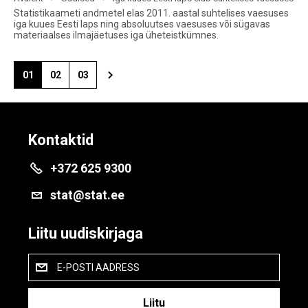
Statistikaameti andmetel elas 2011. aastal suhtelises vaesuses
iga kuues Eesti laps ning absoluutses vaesuses või sügavas
materiaalses ilmajäetuses iga üheteistkümnes.
01
02
03
Kontaktid
+372 625 9300
stat@stat.ee
Liitu uudiskirjaga
E-POSTI AADRESS