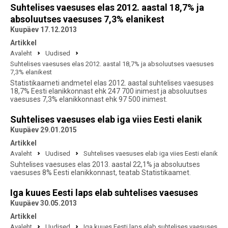
Suhtelises vaesuses elas 2012. aastal 18,7% ja
absoluutses vaesuses 7,3% elanikest
Kuupäev 17.12.2013
Artikkel
Avaleht
Uudised
Suhtelises vaesuses elas 2012. aastal 18,7% ja absoluutses vaesuses
7,3% elanikest
Statistikaameti andmetel elas 2012. aastal suhtelises vaesuses
18,7% Eesti elanikkonnast ehk 247 700 inimest ja absoluutses
vaesuses 7,3% elanikkonnast ehk 97 500 inimest.
Suhtelises vaesuses elab iga viies Eesti elanik
Kuupäev 29.01.2015
Artikkel
Avaleht
Uudised
Suhtelises vaesuses elab iga viies Eesti elanik
Suhtelises vaesuses elas 2013. aastal 22,1% ja absoluutses
vaesuses 8% Eesti elanikkonnast, teatab Statistikaamet.
Iga kuues Eesti laps elab suhtelises vaesuses
Kuupäev 30.05.2013
Artikkel
Avaleht
Uudised
Iga kuues Eesti laps elab suhtelises vaesuses