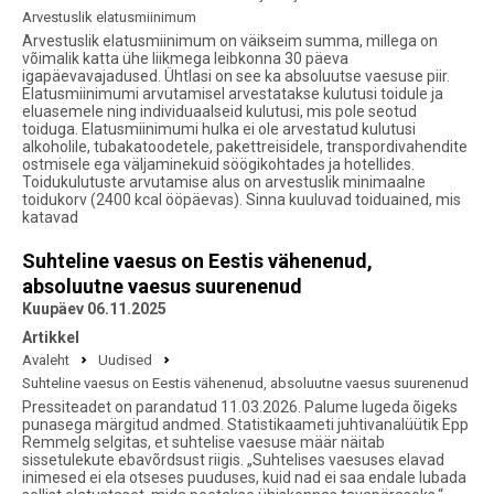
Arvestuslik elatusmiinimum
Arvestuslik elatusmiinimum on väikseim summa, millega on
võimalik katta ühe liikmega leibkonna 30 päeva
igapäevavajadused. Ühtlasi on see ka absoluutse vaesuse piir.
Elatusmiinimumi arvutamisel arvestatakse kulutusi toidule ja
eluasemele ning individuaalseid kulutusi, mis pole seotud
toiduga. Elatusmiinimumi hulka ei ole arvestatud kulutusi
alkoholile, tubakatoodetele, pakettreisidele, transpordivahendite
ostmisele ega väljaminekuid söögikohtades ja hotellides.
Toidukulutuste arvutamise alus on arvestuslik minimaalne
toidukorv (2400 kcal ööpäevas). Sinna kuuluvad toiduained, mis
katavad
Suhteline vaesus on Eestis vähenenud,
absoluutne vaesus suurenenud
Kuupäev 06.11.2025
Artikkel
Avaleht
Uudised
Suhteline vaesus on Eestis vähenenud, absoluutne vaesus suurenenud
Pressiteadet on parandatud 11.03.2026. Palume lugeda õigeks
punasega märgitud andmed. Statistikaameti juhtivanalüütik Epp
Remmelg selgitas, et suhtelise vaesuse määr näitab
sissetulekute ebavõrdsust riigis. „Suhtelises vaesuses elavad
inimesed ei ela otseses puuduses, kuid nad ei saa endale lubada