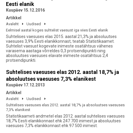
Eesti elanik
Kuupäev 15.12.2016
Artikkel
Avaleht
Uudised
Eelmisel aastal koges suhtelist vaesust iga viies Eesti elanik
Suhtelises vaesuses elas 2015. aastal 21,3% ja absoluutses
vaesuses 3,9% Eesti elanikkonnast, teatab Statistikaamet.
Suhtelist vaesust kogevate inimeste osatähtsus vähenes
varasema aastaga võrreldes 0,3 protsendipunkti ning
absoluutses vaesuses elavate inimeste osatähtsus 2,4
protsendipunkti.
Suhtelises vaesuses elas 2012. aastal 18,7% ja
absoluutses vaesuses 7,3% elanikest
Kuupäev 17.12.2013
Artikkel
Avaleht
Uudised
Suhtelises vaesuses elas 2012. aastal 18,7% ja absoluutses vaesuses
7,3% elanikest
Statistikaameti andmetel elas 2012. aastal suhtelises vaesuses
18,7% Eesti elanikkonnast ehk 247 700 inimest ja absoluutses
vaesuses 7,3% elanikkonnast ehk 97 500 inimest.