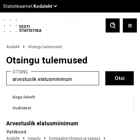
Avaleht
Otsingu tulemused
Otsingu tulemused
OTSING
Kogu lehelt
Uudistest
Arvestuslik elatusmiinimum
Valdkond
Avaleht
Heaolu
Sotsiaalne tõrjutus ja vaesus