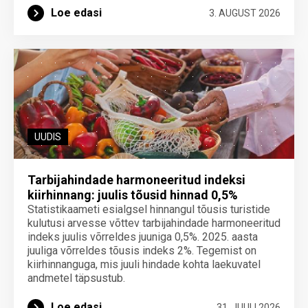
Loe edasi
3. AUGUST 2026
UUDIS
Tarbijahindade harmoneeritud indeksi
kiirhinnang: juulis tõusid hinnad 0,5%
Statistikaameti esialgsel hinnangul tõusis turistide
kulutusi arvesse võttev tarbijahindade harmoneeritud
indeks juulis võrreldes juuniga 0,5%. 2025. aasta
juuliga võrreldes tõusis indeks 2%. Tegemist on
kiirhinnanguga, mis juuli hindade kohta laekuvatel
andmetel täpsustub.
Loe edasi
31. JUULI 2026