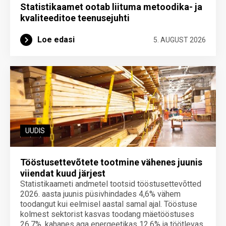
Statistikaamet ootab liituma metoodika- ja
kvaliteeditoe teenuse­juhti
Loe edasi
5. AUGUST 2026
UUDIS
Tööstusettevõtete tootmine vähenes juunis
viiendat kuud järjest
Statistikaameti andmetel tootsid tööstusettevõtted
2026. aasta juunis püsivhindades 4,6% vähem
toodangut kui eelmisel aastal samal ajal. Tööstuse
kolmest sektorist kasvas toodang mäetööstuses
26,7%, kahanes aga energeetikas 12,6% ja töötlevas