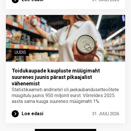
UUDIS
Toidukaupade kaupluste müügimaht
suurenes juunis pärast pikaajalist
vähenemist
Statistikaameti andmetel oli jaekaubandusettevõtete
müügitulu juunis 950 miljonit eurot. Võrreldes 2025.
aasta sama kuuga suurenes müügimaht 1%.
Loe edasi
31. JUULI 2026