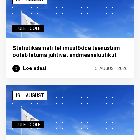
TULE TÖÖLE
Statistikaameti tellimustööde teenustiim
ootab liituma ­juhtivat andme­analüütikut
Loe edasi
5. AUGUST 2026
19
AUGUST
TULE TÖÖLE