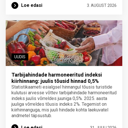
Loe edasi
3. AUGUST 2026
UUDIS
Tarbijahindade harmoneeritud indeksi
kiirhinnang: juulis tõusid hinnad 0,5%
Statistikaameti esialgsel hinnangul tõusis turistide
kulutusi arvesse võttev tarbijahindade harmoneeritud
indeks juulis võrreldes juuniga 0,5%. 2025. aasta
juuliga võrreldes tõusis indeks 2%. Tegemist on
kiirhinnanguga, mis juuli hindade kohta laekuvatel
andmetel täpsustub.
Loe edasi
31. JUULI 2026