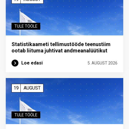
TULE TÖÖLE
Statistikaameti tellimustööde teenustiim
ootab liituma ­juhtivat andme­analüütikut
Loe edasi
5. AUGUST 2026
19
AUGUST
TULE TÖÖLE