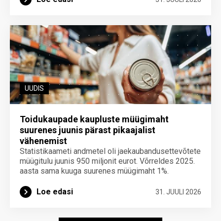
UUDIS
Toidukaupade kaupluste müügimaht
suurenes juunis pärast pikaajalist
vähenemist
Statistikaameti andmetel oli jaekaubandusettevõtete
müügitulu juunis 950 miljonit eurot. Võrreldes 2025.
aasta sama kuuga suurenes müügimaht 1%.
Loe edasi
31. JUULI 2026