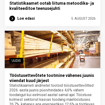
Statistikaamet ootab liituma metoodika- ja
kvaliteeditoe teenuse­juhti
Loe edasi
5. AUGUST 2026
UUDIS
Tööstusettevõtete tootmine vähenes juunis
viiendat kuud järjest
Statistikaameti andmetel tootsid tööstusettevõtted
2026. aasta juunis püsivhindades 4,6% vähem
toodangut kui eelmisel aastal samal ajal. Tööstuse
kolmest sektorist kasvas toodang mäetööstuses
26,7%, kahanes aga energeetikas 12,6% ja töötlevas