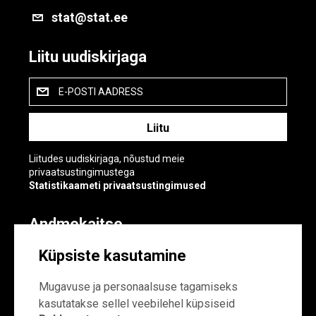
stat@stat.ee
Liitu uudiskirjaga
E-POSTI AADRESS
Liitudes uudiskirjaga, nõustud meie
privaatsustingimustega
Statistikaameti privaatsustingimused
Andmekaitse
Andmekaitse
Küpsiste kasutamine
Küpsiste sätted
Mugavuse ja personaalsuse tagamiseks
kasutatakse sellel veebilehel küpsiseid