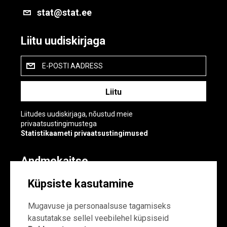
stat@stat.ee
Liitu uudiskirjaga
E-POSTI AADRESS
Liitudes uudiskirjaga, nõustud meie
privaatsustingimustega
Statistikaameti privaatsustingimused
Andmekaitse
Andmekaitse
Küpsiste kasutamine
Küpsiste sätted
Mugavuse ja personaalsuse tagamiseks
kasutatakse sellel veebilehel küpsiseid