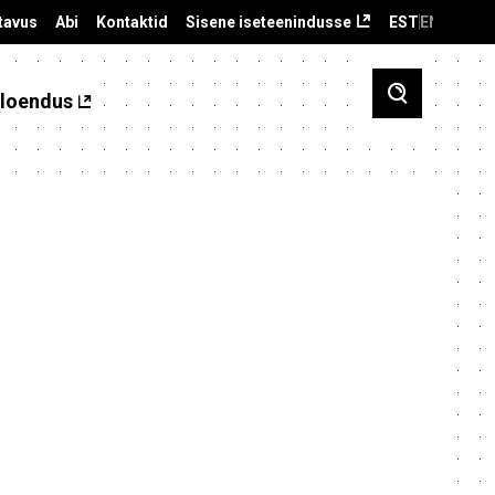
tavus
Abi
Kontaktid
Sisene iseteenindusse
EST
ENG
loendus