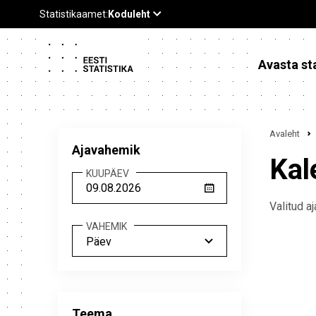
Avasta sta
Avaleht
Ajavahemik
Kal
KUUPÄEV
Valitud 
VAHEMIK
Päev
Teema