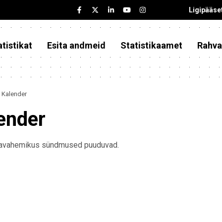
Ligipääse
tistikat
Esita andmeid
Statistikaamet
Rahva
Kalender
ender
ajavahemikus sündmused puuduvad.